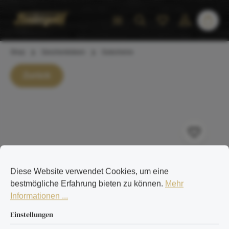
inhalt springen
Shop
Geschenkideen
Gutscheine
Zurück
Diese Website verwendet Cookies, um eine
bestmögliche Erfahrung bieten zu können.
Mehr
Informationen ...
Einstellungen