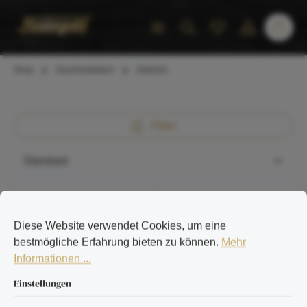
inhalt springen
Shop
Geschenkideen
Zubehör
Filter
Diese Website verwendet Cookies, um eine
bestmögliche Erfahrung bieten zu können.
Mehr
Informationen ...
Einstellungen