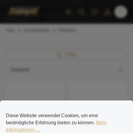
inhalt springen
Shop
Geschenkideen
Miniaturen
Filter
Diese Website verwendet Cookies, um eine
bestmögliche Erfahrung bieten zu können.
Mehr
Informationen ...