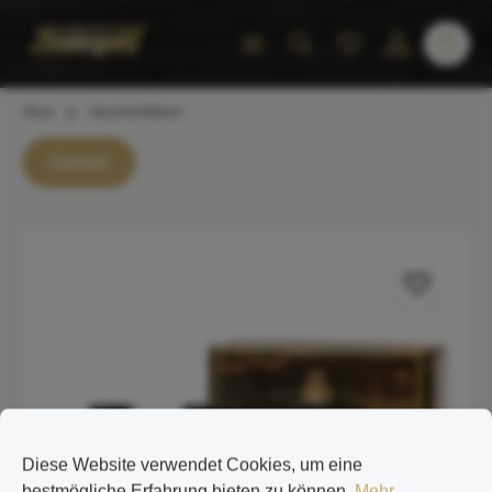
inhalt springen
Shop
Geschenkideen
Zurück
Diese Website verwendet Cookies, um eine
bestmögliche Erfahrung bieten zu können.
Mehr